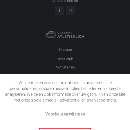
Vind ons ook op
Sitemap
Onze club
Activiteiten
Praktische informatie
We gebruiken cookies om inhoud en advertenties te
Evenementen
personaliseren, sociale media-functies te bieden en verkeer te
Twizzit
analyseren. We delen ook informatie over uw gebruik van onze site
Nieuws
met onze sociale media-, advertentie- en analysepartners.
Sponsors
Voorkeuren wijzigen
Contact
Privacy