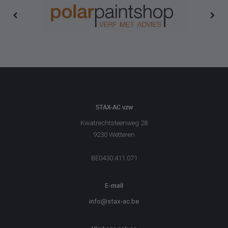
STAX-AC vzw
Kwatrechtsteenweg 28
9230 Wetteren
BE0430.411.071
E-mail
info@stax-ac.be