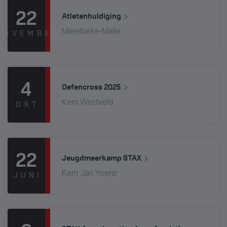
22
Atletenhuldiging
Merelbeke-Melle
NOVEMBER
4
Oefencross 2025
Kern Westveld
OKT
22
Jeugdmeerkamp STAX
Kern Jan Yoens
JUNI