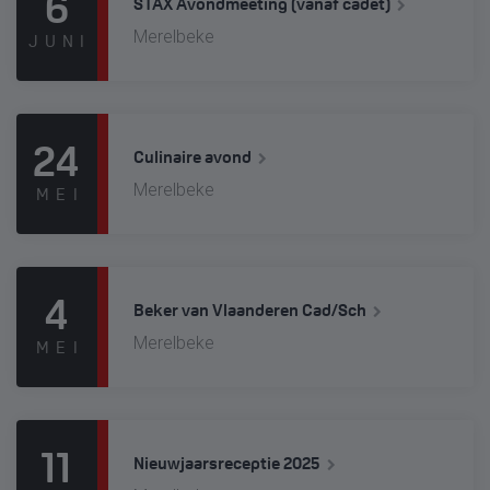
6
STAX Avondmeeting (vanaf cadet)
Merelbeke
JUNI
24
Culinaire avond
Merelbeke
MEI
4
Beker van Vlaanderen Cad/Sch
Merelbeke
MEI
11
Nieuwjaarsreceptie 2025