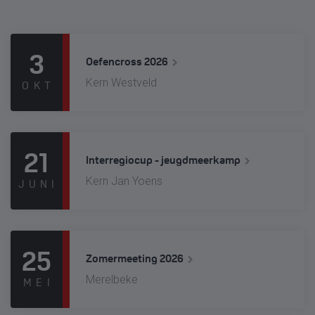
3
Oefencross 2026
Kern Westveld
OKT
21
Interregiocup - jeugdmeerkamp
Kern Jan Yoens
JUNI
25
Zomermeeting 2026
Merelbeke
MEI