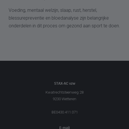
Voeding, mentaal welzijn, slaap, rust, herstel,
blessurepreventie en bloedanalyse zijn belangrijke
onderdelen in dit proces om gezond aan sport te doen.
STAX-AC vzw
Kwatrechtsteenweg 28
9230 Wetteren
BE0430.411.071
E-mail