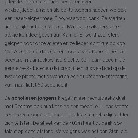
Uiteindelijk moesten trials beslissen over
wedstrijddeelname en als echte toppers hadden we ook
een reserveloper mee, Tibo, waarvoor dank. Ze startten
uiteindelijk met als startloper Mateo, die als eerste het
stokje kon doorgeven aan Kamiel. Er werd zeer sterk
gelopen door onze atleten en ze liepen continue op kop.
Met Aron als derde loper en Toon als slotloper liepen ze
soeverein naar reekswinst. Slechts één team deed in de
eerste reeks beter en dat bracht hen dus verdiend op de
tweede plaats met bovendien een clubrecordverbetering
van maar liefst 50 seconden!
De
scholieren jongens
kregen in een rechtstreeks duel
met 5 teams ook hun kans op een medaille. Lucas startte
zeer goed door alle atleten in zijn laatste rechte lijn achter
zich te laten. De atleet van de 400m heeft duidelijk ook
talent op deze afstand. Vervolgens was het aan Stan, die