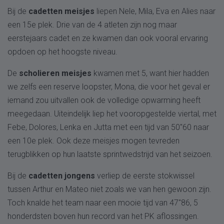
Bij de
cadetten meisjes
liepen Nele, Mila, Eva en Alies naar
een 15e plek. Drie van de 4 atleten zijn nog maar
eerstejaars cadet en ze kwamen dan ook vooral ervaring
opdoen op het hoogste niveau.
De
scholieren meisjes
kwamen met 5, want hier hadden
we zelfs een reserve loopster, Mona, die voor het geval er
iemand zou uitvallen ook de volledige opwarming heeft
meegedaan. Uiteindelijk liep het vooropgestelde viertal, met
Febe, Dolores, Lenka en Jutta met een tijd van 50"60 naar
een 10e plek. Ook deze meisjes mogen tevreden
terugblikken op hun laatste sprintwedstrijd van het seizoen.
Bij de
cadetten jongens
verliep de eerste stokwissel
tussen Arthur en Mateo niet zoals we van hen gewoon zijn.
Toch knalde het team naar een mooie tijd van 47"86, 5
honderdsten boven hun record van het PK aflossingen.