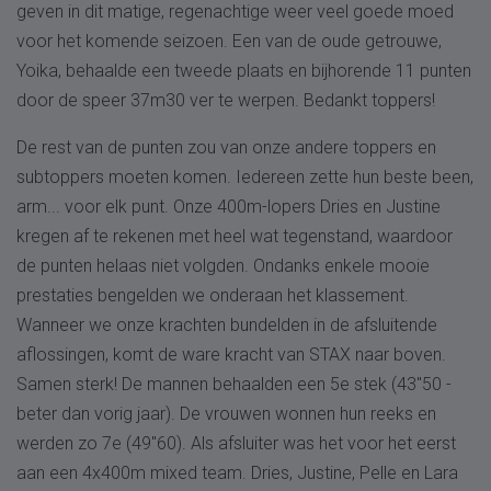
geven in dit matige, regenachtige weer veel goede moed
voor het komende seizoen. Een van de oude getrouwe,
Yoika, behaalde een tweede plaats en bijhorende 11 punten
door de speer 37m30 ver te werpen. Bedankt toppers!
De rest van de punten zou van onze andere toppers en
subtoppers moeten komen. Iedereen zette hun beste been,
arm... voor elk punt. Onze 400m-lopers Dries en Justine
kregen af te rekenen met heel wat tegenstand, waardoor
de punten helaas niet volgden. Ondanks enkele mooie
prestaties bengelden we onderaan het klassement.
Wanneer we onze krachten bundelden in de afsluitende
aflossingen, komt de ware kracht van STAX naar boven.
Samen sterk! De mannen behaalden een 5e stek (43"50 -
beter dan vorig jaar). De vrouwen wonnen hun reeks en
werden zo 7e (49"60). Als afsluiter was het voor het eerst
aan een 4x400m mixed team. Dries, Justine, Pelle en Lara