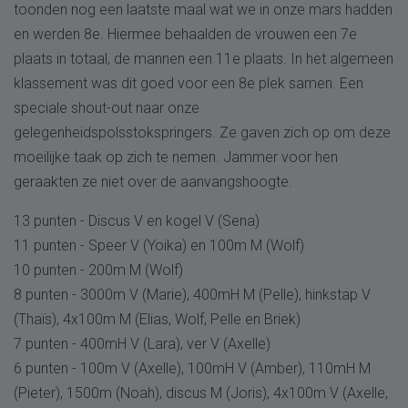
toonden nog een laatste maal wat we in onze mars hadden
en werden 8e. Hiermee behaalden de vrouwen een 7e
plaats in totaal, de mannen een 11e plaats. In het algemeen
klassement was dit goed voor een 8e plek samen. Een
speciale shout-out naar onze
gelegenheidspolsstokspringers. Ze gaven zich op om deze
moeilijke taak op zich te nemen. Jammer voor hen
geraakten ze niet over de aanvangshoogte.
13 punten - Discus V en kogel V (Sena)
11 punten - Speer V (Yoika) en 100m M (Wolf)
10 punten - 200m M (Wolf)
8 punten - 3000m V (Marie), 400mH M (Pelle), hinkstap V
(Thaïs), 4x100m M (Elias, Wolf, Pelle en Briek)
7 punten - 400mH V (Lara), ver V (Axelle)
6 punten - 100m V (Axelle), 100mH V (Amber), 110mH M
(Pieter), 1500m (Noah), discus M (Joris), 4x100m V (Axelle,