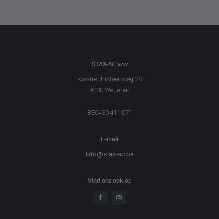
STAX-AC vzw
Kwatrechtsteenweg 28
9230 Wetteren
BE0430.411.071
E-mail
info@stax-ac.be
Vind ons ook op