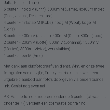
Jutta, Erinn en Thaïs)
5 punten - hoog V (Erinn), 5000m M (Jarne), 4x400m mixed
(Dries, Justine, Pelle en Lara)
4 punten - hinkstap M (Kobe), hoog M (Wout), kogel M
(Joris)
3 punten - 400m V (Justine), 400m M (Dries), 800m (Luca)
2 punten - 200m V (Lotte), 800m V (Johanna), 1500m V
(Marlies), 3000m (Victor), ver (Mathias)
1 punt - speer M (Arne)
Met dank aan clubfotograaf van dienst, Wim, en onze twee
fotografen van de zijlijn, Franky en Iris, kunnen we u een
uitgebreid aanbod aan foto's doorgeven via onderstaande
link. Geniet nog even na!
P.S. Aan de trainers: iedereen onder de 6 punten (of was het
onder de 7?) verdient een toemaatje op training.