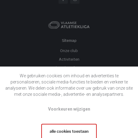
Sitemap
Onze club
Activiteiten
Praktische informatie
We gebruiken cookies om inhoud en advertenties te
Evenementen
personaliseren, sociale media-functies te bieden en verkeer te
Twizzit
analyseren. We delen ook informatie over uw gebruik van onze site
Nieuws
met onze sociale media-, advertentie- en analysepartners.
Sponsors
Voorkeuren wijzigen
Contact
Privacy
alle cookies toestaan