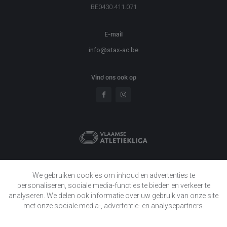
BE0430.411.071
E-mail
info@stax-ac.be
Vind ons ook op
Sitemap
We gebruiken cookies om inhoud en advertenties te
Onze club
personaliseren, sociale media-functies te bieden en verkeer te
Activiteiten
analyseren. We delen ook informatie over uw gebruik van onze site
met onze sociale media-, advertentie- en analysepartners.
Praktische informatie
Evenementen