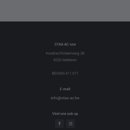
STAX-AC vzw
Kwatrechtsteenweg 28
9230 Wetteren
BE0430.411.071
E-mail
info@stax-ac.be
Vind ons ook op