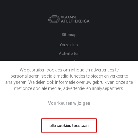
Sitemap
Onze club
Activiteiten
Praktische informatie
We gebruiken cookies om inhoud en advertenties te
Evenementen
personaliseren, sociale media-functies te bieden en verkeer te
Twizzit
analyseren. We delen ook informatie over uw gebruik van onze site
Nieuws
met onze sociale media-, advertentie- en analysepartners.
Sponsors
Voorkeuren wijzigen
Contact
Privacy
alle cookies toestaan