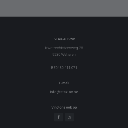
STAX-AC vzw
Kwatrechtsteenweg 28
9230 Wetteren
BE0430.411.071
E-mail
info@stax-ac.be
Vind ons ook op