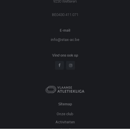
9230 Wetteren
BE0430.411.071
E-mail
info@stax-ac.be
Vind ons ook op
Sitemap
Onze club
Activiteiten